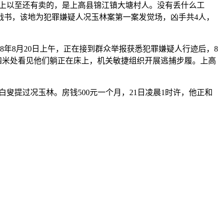
上以至还有卖的，是上高县锦江镇大塘村人。没有丢什么工
战书，该地为犯罪嫌疑人况玉林案第一案发觉场，凶手共4人，
年8月20日上午，正在接到群众举报获悉犯罪嫌疑人行迹后，8
四米处看见他们躺正在床上，机关敏捷组织开展逃捕步履。上高
提过况玉林。房钱500元一个月，21日凌晨1时许，他正和