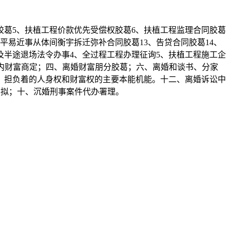
葛5、扶植工程价款优先受偿权胶葛6、扶植工程监理合同胶葛
、平易近事从体间衡宇拆迁弥补合同胶葛13、告贷合同胶葛14、
及半途退场法令办事4、全过程工程办理征询5、扶植工程施工企
内财富商定；四、离婚财富朋分胶葛；六、离婚和谈书、分家
；担负着的人身权和财富权的主要本能机能。十二、离婚诉讼中
草拟；十、沉婚刑事案件代办署理。