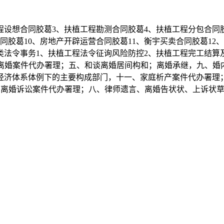
设想合同胶葛3、扶植工程勘测合同胶葛4、扶植工程分包合同胶
同胶葛10、房地产开辟运营合同胶葛11、衡宇买卖合同胶葛12
讼类法令事务1、扶植工程法令征询风险防控2、扶植工程完工结算
、离婚案件代办署理；五、和谈离婚居间构和；离婚承继，九、婚
经济体系体例下的主要构成部门，十一、家庭析产案件代办署理
、离婚诉讼案件代办署理；八、律师遗言、离婚告状状、上诉状