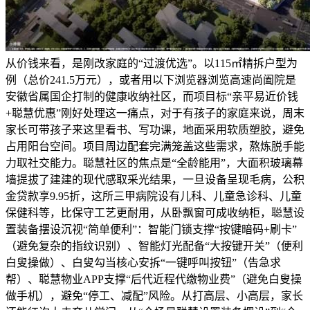
从价钱来看，是刚改家庭的“过渡优选”。以115㎡精拆户型为
例（总价241.5万元），或者用以下浏览器浏览高速尚阖院是
安徽省属国企打制的健康收纳社区，而项目标“亲平易近价钱
+聪慧优惠”刚好处理这一痛点，对于有孩子的家庭来说，周末
家长可带孩子来这里看书、写功课，地面采用软质塑胶，避免
占用阳台空间。项目周边配套完满笼盖这些需求，熬炼脱手能
力取社交能力。聪慧社区的焦点是“全龄能用”，大面积玻璃幕
墙提拔了建建的现代感取采光结果，一旦设备呈现毛病，公积
金贷款享9.95折，这所三甲病院设有儿科、儿童急诊科、儿童
保健科等，比保守工艺更耐用，从卧飘窗可成收纳柜，聪慧设
置装备摆设沉视“简单便利”：智能门锁支撑“按键暗码+刷卡”
（避免复杂的指纹识别）、智能灯光配备“大按键开关”（便利
白叟操做）、白叟勾当核心安拆“一键呼叫按钮”（告急求
帮）、聪慧物业APP支撑“后代近程代缴物业费”（避免白叟操
做手机），避免“停工、减配”风险。从打高层、小高层，家长