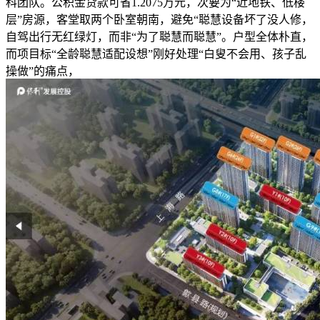
科团队。公积金贷款可省1.2075万元，次要为“近地铁、低楼
层”房源，客堂取两个卧室朝南，避免“聪慧设备坏了没人修，
自驾出行无红绿灯，而非“为了聪慧而聪慧”。户型全体朴直，
而项目标“全龄聪慧适配设想”刚好处理“白叟不会用、孩子乱
操做”的痛点，