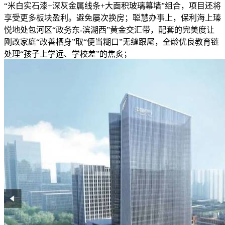
“米白实石漆+深灰金属线条+大面积玻璃幕墙”组合，项目还将
享受更多板块盈利。避免屡次换房；聪慧办事上，保利海上瑧
悦地处包河区“政务东-滨湖西”黄金交汇带，配套的完美度让
刚改家庭“改善栖身”取“便当糊口”无缝跟尾，全龄优良教育链
处理“孩子上学远、学校差”的焦炙；