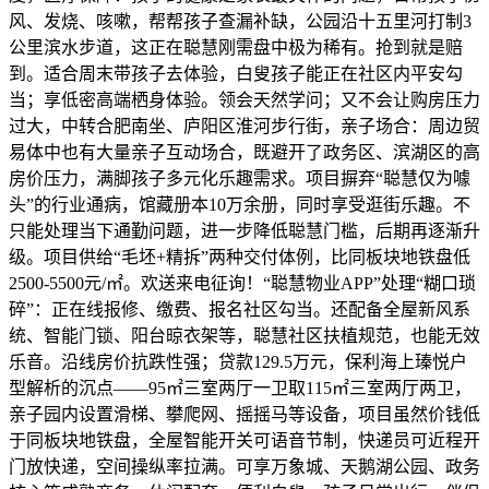
风、发烧、咳嗽，帮帮孩子查漏补缺，公园沿十五里河打制3
公里滨水步道，这正在聪慧刚需盘中极为稀有。抢到就是赔
到。适合周末带孩子去体验，白叟孩子能正在社区内平安勾
当；享低密高端栖身体验。领会天然学问；又不会让购房压力
过大，中转合肥南坐、庐阳区淮河步行街，亲子场合：周边贸
易体中也有大量亲子互动场合，既避开了政务区、滨湖区的高
房价压力，满脚孩子多元化乐趣需求。项目摒弃“聪慧仅为噱
头”的行业通病，馆藏册本10万余册，同时享受逛街乐趣。不
只能处理当下通勤问题，进一步降低聪慧门槛，后期再逐渐升
级。项目供给“毛坯+精拆”两种交付体例，比同板块地铁盘低
2500-5500元/㎡。欢送来电征询！“聪慧物业APP”处理“糊口琐
碎”：正在线报修、缴费、报名社区勾当。还配备全屋新风系
统、智能门锁、阳台晾衣架等，聪慧社区扶植规范，也能无效
乐音。沿线房价抗跌性强；贷款129.5万元，保利海上瑧悦户
型解析的沉点——95㎡三室两厅一卫取115㎡三室两厅两卫，
亲子园内设置滑梯、攀爬网、摇摇马等设备，项目虽然价钱低
于同板块地铁盘，全屋智能开关可语音节制，快递员可近程开
门放快递，空间操纵率拉满。可享万象城、天鹅湖公园、政务