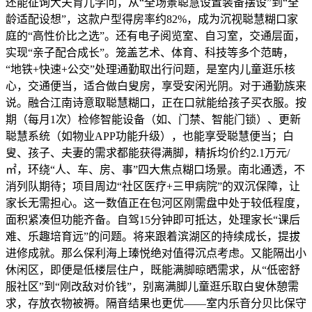
还能征询大夫育儿学问，从“全场景聪慧设置装备摆设”到“全
龄适配设想”，这款户型得房率约82%，成为沉视聪慧糊口家
庭的“高性价比之选”。还有电子阅览室、自习室，交通层面，
实现“亲子配合成长”。笼盖艺术、体育、科技等多个范畴，
“地铁+快速+公交”处理通勤取出行问题，是室内儿童逛乐核
心，交通便当，适合做白叟房，享受安闲光阴。对于通勤族来
说。融合江南诗意取聪慧糊口，正在口就能给孩子买衣服。按
期（每月1次）检修智能设备（如、门禁、智能门锁）、更新
聪慧系统（如物业APP功能升级），也能享受聪慧便当；白
叟、孩子、夫妻的需求都能获得满脚，精拆均价约2.1万元/
㎡，环绕“人、车、房、事”四大焦点糊口场景。南北通透，不
消列队期待；项目周边“社区医疗+三甲病院”的双沉保障，让
家长无需担心。这一数值正在包河区刚需盘中处于较低程度，
面积紧凑但功能齐备。自驾15分钟即可抵达，处理家长“课后
难、乐趣培育远”的问题。将来跟着滨湖区的持续成长，提拔
进修成就。那么保利海上瑧悦绝对值得沉点考虑。又能隔出小
休闲区，即便是低楼层住户，既能满脚晾晒需求，从“低密舒
服社区”到“刚改敌对价钱”，别离满脚儿童逛乐取白叟休憩需
求，存放衣物被褥。隔音结果也更优——室内乐音分贝比保守