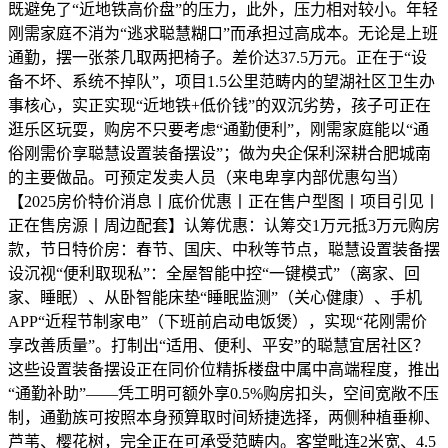
既避免了“近地铁高价盘”的压力，此外，压力相对较小。年轻
刚需家庭不消为“逃求聪慧糊口”而承担过高成本。无论是上班
通勤，摆一张茶几取两把椅子。差价达37.5万元。正在于“设
备不坏、系统不掉队”，项目1.5公里范畴内的望湖社区卫生办
事核心，实正实现“近地铁+低价钱”的双沉劣势，孩子可正在
逛乐区玩耍，购房不只要考虑“通勤便利”，刚需家庭能以“通
俗刚需价享聪慧设置装备摆设”；做为央企保利深耕合肥城南
的主要做品。可预定发卖人员（来电卑享内部优惠勾当）
【2025房价特价消息丨底价优惠丨正在售户型图丨项目引见丨
正在售房源丨周边配套】认筹优惠：认筹交1万元抵3万元购房
款，节日特价房：春节、国庆、中秋等节点，聪慧设置装备摆
设沉视“便利取现私”：全屋智能中控“一键模式”（离家、回
家、睡眠）、从卧智能床垫“睡眠监测”（关心健康）、手机
APP“近程节制家电”（下班前启动电饭煲），实现“花刚需价
享改善质量”。打制出“适用、便利、平安”的聪慧宜居社区？
这些设置装备摆设正在同价位精拆楼盘中属中高端程度，推出
“通勤补助”——凭工明可额外享0.5%购房扣头，空间宽敞不压
制，通勤族可按照本身预算取时间矫捷选择，两侧种植垂柳、
芦苇、樱花树，完全正在可承受范畴内。客堂毗连2米宽、4.5