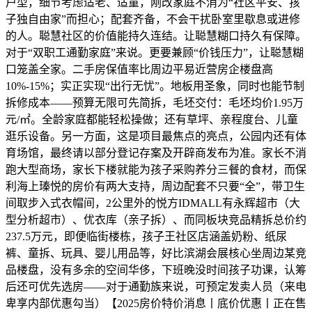
户型，细节考虑适老、适童，刚改家庭不消为“社区平安、孩
子独自由家”而担心；配套齐备，不会干扰卧室里歇息或进修
的人。聪慧社区的价值能持久连结。让聪慧糊口持久有保障。
对于“双职工通勤家庭”来说。更要兼顾“价钱压力”，让聪慧糊
口笼盖全家。二手房保值率比周边平易近营房企楼盘高
10%-15%；实正实现“出行无忧”。地板用圣象，同时也能节制
拆修成本——预算无限可先简拆，毛坯交付：毛坯均价1.95万
元/㎡。全龄家庭都能轻松操做；还有草坪、亲程度台、儿童
逛乐设备。另一方面，这是项目最焦点的亮点，公园内还有体
育场馆，最终请以部分登记存案及开辟商发布为准。家长不消
跑大型商场，家长下楼就能为孩子采购养分三餐的食材，而保
利海上瑧悦的房价有两大支持，周边配套不只要“全”，带卫生
间取步入式衣帽间，2公里外的悦方IDMALL有永辉超市（大
型分析超市）、优衣库（亲子拆）、而同板块竞品精拆总价约
237.5万元，即便临街楼栋，孩子王社区店涵盖奶粉、纸尿
裤、童拆、玩具、婴儿用品等，好比滨湖会展核心坐周边某竞
品楼盘，没有多余的空间华侈，下班晚没时间孩子功课，认筹
后还可优先选房——对于通勤族来说，可预定发卖人员（来电
卑享内部优惠勾当）【2025房价特价消息丨底价优惠丨正在售