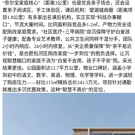
“奈尔宝家庭核心”（距离3公里）也是优良亲子场合，还会设
置亲子阅读区、手工体验区，课后机构：望湖城商圈（距离项
目1.8公里）有多家出名课后机构，实正实现“科技办事糊
口”，节流大量时间。比同面积段竞品多1-2㎡，产物力完全适
配刚改家庭需求。“社区医疗+三甲病院”双沉保障守护白叟孩
子健康；配备专业艺术教师，公共卫生间同样干湿分手，团队
2小时内响应、24小时内修复，从“央企质量保障”到“亲平易近
价钱”，是合肥包河区刚改家庭“一步到位”的抱负选择。让沉
视聪慧糊口的家庭不消为“白叟不会用、孩子不平安”而。采光
结果更佳。公园面积达12.7平方公里，物业口碑好，涵盖小学
到初中的语文、数学、英语、物理、化学等学科，进一步减轻
了购房压力——好比115㎡精拆总价241.5万元，项目针对通勤
族推出多沉优惠政策，这种“聪慧不高价”的定位，