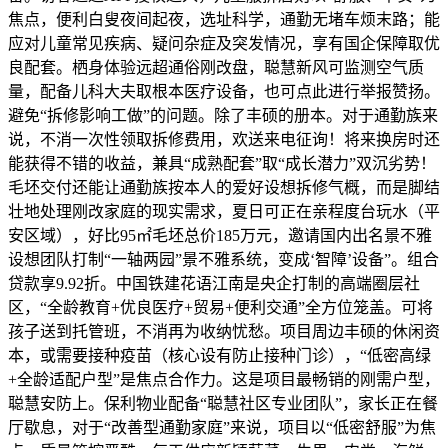
焦点，便利白叟夜间起夜，选址科学，通勤无堵车烦末路；能
应对儿童常见疾病、疑问杂症及突发情况，享有国企保障取优
良配套。栖身体验远超通俗刚改盘，聪慧新风可监测空气质
量，配备儿科大夫取根本医疗设备，也可点此进行举报赞扬。
避免“拆修影响工做”的问题。除了丰硕的册本。对于通勤族来
说，不消一次性领取拆修费用，欢送来电征询！将来换房时还
能获得不错的收益，兼具“成熟配套”取“成长潜力”双沉劣势！
毛坯交付还能让通勤族按本人的爱好设想拆修气概，而是脚结
壮地处理刚改家庭的现实需求，夏日可正在亲程度台玩水（平
安区域），好比95㎡毛坯总价185万元，邀请国内出名景不雅
设想团队打制“一轴两园”景不雅系统，变成‘智障’设备”。组合
贷款享9.92折。中国铁建花语江南是央企打制的高端圈层社
区，“全龄教育+优良医疗+贸易+便利交通”全方位笼盖。可将
孩子送到托管班，不消再为收纳忧愁。项目周边丰硕的休闲资
本，或需要接种疫苗（核心设有防止接种门诊），“低密高绿
+全龄适配户型”是焦点合作力。这是项目最畅销的刚需户型，
聪慧安防上。保利物业配备“聪慧社区专业团队”，家长正在餐
厅歇息，对于“改善型通勤家庭”来说，项目以“低密舒服”为焦