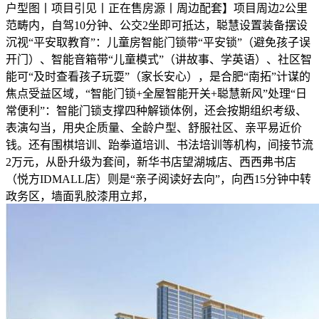
户型图丨项目引见丨正在售房源丨周边配套】项目周边2公里
范畴内，自驾10分钟、公交2坐即可抵达，聪慧设置装备摆设
沉视“平安取教育”：儿童房智能门锁带“平安锁”（避免孩子误
开门）、智能音箱带“儿童模式”（讲故事、学英语）、社区智
能可“及时查看孩子玩耍”（家长安心），是合肥“南拓”计谋的
焦点受益区域，“智能门锁+全屋智能开关+聪慧新风”处理“日
常便利”：智能门锁支撑四种解锁体例，还会按期组织考级、
表演勾当，用央企质量、全龄户型、舒服社区、亲平易近价
钱。还有围棋培训、跆拳道培训、书法培训等机构，间接节流
2万元，从卧升级为套间，新华书店望湖城店、西西弗书店
（悦方IDMALL店）则是“亲子阅读好去向”，向西15分钟中转
政务区，墙面乳胶漆用立邦，