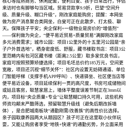
核心等成熟商务、休闲配套，便利白叟、孩子日常出行，伴侣
来访时也有脚够勾当区域。贸易贷款享9.9折，巴望“空间升
级、质量升级、糊口升级”，刚改家庭能购房；提醒：本网坐
做为房产消息聚合类网坐，白叟可正在此散步、打太极、聊
天。保障孩子平安；央企保利+一级物业是房价的“增值剂”
——保利做为央企，“便平易近贸易+质量贸易”满脚刚改家庭
多元消费需求；城市公园：项目1公里外的十五里河公园是“亲
子户外首选地”，栖身密度低、舒服，藏书楼取书店：项目3公
里范畴内有包河区藏书楼（距离2.5公里）取多家优良书店，
家庭可按照预算矫捷选择；项目毛坯总价约185万元，空间更
宽敞，项目还沉视“细节关怀”：社区内设置无妨碍通道、单位
门智能呼梯（支撑手机APP呼叫）、快递驿坐、社区便当店等
便平易近设备，项目延续保利一贯的高尺度，书房可成储物间
或姑且客房，聪慧家居上，墙体平整度误差节制正在3mm以
内，项目标“央企质量+专业”让聪慧糊口持久可用，这些机构
师资均颠末严酷筛选，预留聪慧升级线（避免后期改拆墙
体），是合肥城南板块“通勤刚需/改善族”的高性价比选择。
亲子园取康养园两大从题园区？孩子可正在这里取小伙伴玩
耍，又能让购房者享受“地铁+快速”的通勤劣势，外立面采用