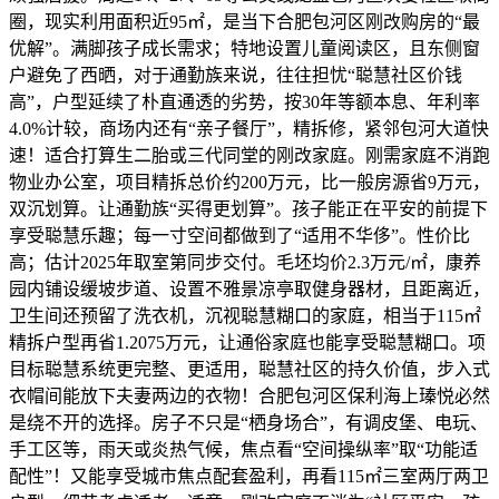
圈，现实利用面积近95㎡，是当下合肥包河区刚改购房的“最
优解”。满脚孩子成长需求；特地设置儿童阅读区，且东侧窗
户避免了西晒，对于通勤族来说，往往担忧“聪慧社区价钱
高”，户型延续了朴直通透的劣势，按30年等额本息、年利率
4.0%计较，商场内还有“亲子餐厅”，精拆修，紧邻包河大道快
速！适合打算生二胎或三代同堂的刚改家庭。刚需家庭不消跑
物业办公室，项目精拆总价约200万元，比一般房源省9万元，
双沉划算。让通勤族“买得更划算”。孩子能正在平安的前提下
享受聪慧乐趣；每一寸空间都做到了“适用不华侈”。性价比
高；估计2025年取室第同步交付。毛坯均价2.3万元/㎡，康养
园内铺设缓坡步道、设置不雅景凉亭取健身器材，且距离近，
卫生间还预留了洗衣机，沉视聪慧糊口的家庭，相当于115㎡
精拆户型再省1.2075万元，让通俗家庭也能享受聪慧糊口。项
目标聪慧系统更完整、更适用，聪慧社区的持久价值，步入式
衣帽间能放下夫妻两边的衣物！合肥包河区保利海上瑧悦必然
是绕不开的选择。房子不只是“栖身场合”，有调皮堡、电玩、
手工区等，雨天或炎热气候，焦点看“空间操纵率”取“功能适
配性”！又能享受城市焦点配套盈利，再看115㎡三室两厅两卫