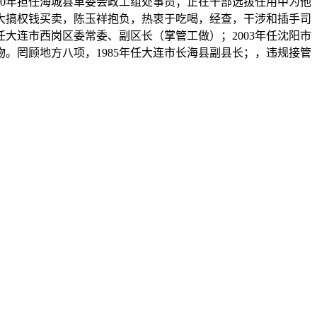
970年担任海城县革委会政工组处事员；正在干部选拔任用中为他
，大搞权钱买卖，陈玉祥抱负，热衷于吃喝，经查，干涉和插手司
大连市西岗区委常委、副区长（掌管工做）；2003年任沈阳市
。罔顾地方八项，1985年任大连市长海县副县长；，违规接管