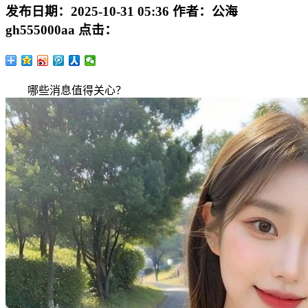
发布日期：
2025-10-31 05:36
作者：
公海
gh555000aa
点击：
哪些消息值得关心？