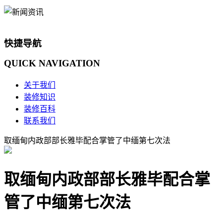
快捷导航
QUICK
NAVIGATION
关于我们
装修知识
装修百科
联系我们
取缅甸内政部部长雅毕配合掌管了中缅第七次法
取缅甸内政部部长雅毕配合掌
管了中缅第七次法