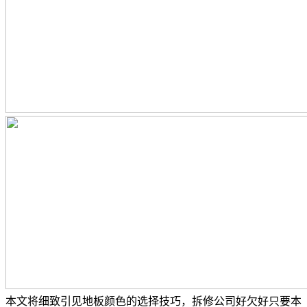
本文将细致引见地板颜色的选择技巧，拆修公司好欠好只要本