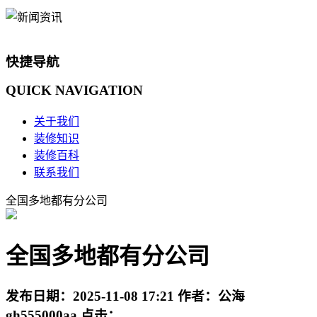
快捷导航
QUICK
NAVIGATION
关于我们
装修知识
装修百科
联系我们
全国多地都有分公司
全国多地都有分公司
发布日期：
2025-11-08 17:21
作者：
公海
gh555000aa
点击：