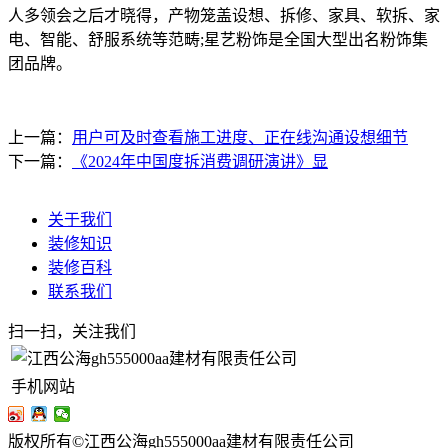
人多领会之后才晓得，产物笼盖设想、拆修、家具、软拆、家
电、智能、舒服系统等范畴;星艺粉饰是全国大型出名粉饰集
团品牌。
上一篇：
用户可及时查看施工进度、正在线沟通设想细节
下一篇：
《2024年中国度拆消费调研演讲》显
关于我们
装修知识
装修百科
联系我们
扫一扫，关注我们
手机网站
版权所有©江西公海gh555000aa建材有限责任公司