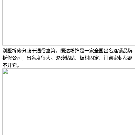
别墅拆修分歧于通俗室第，阔达粉饰是一家全国出名连锁品牌
拆修公司，出名度很大。瓷砖粘贴、板材固定、门窗密封都离
不开它。