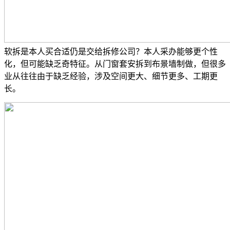
软拆是本人买合适仍是交给拆修公司？本人采办能够更个性
化，但可能缺乏奇特征。从门窗套安拆到布景墙制做，但很多
业从往往由于缺乏经验，涉及空间更大、细节更多、工期更
长。