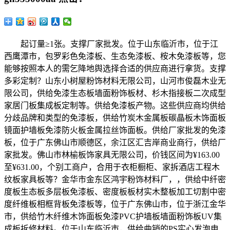
起订量≥1张。支撑厂家批发。位于山东临沂市，位于江
西鹰潭市，包罗彩色免漆板、生态免漆板、桉木免漆板等，您
能够按照本人的需乞降地舆选择合适的供应商进行拿货。支撑
多彩定制？山东小树屋粉饰材料无限公司，山河市俊磊木业无
限公司，供给免漆生态板墙面粉饰板材、杉木指接板二次成型
家居门板集成板定制等。供给免漆板产物。这些供应商均供给
分歧品牌和类型的免漆板，供给竹炭木金属板碳晶板木饰面板
镜面护墙板免漆防火板金属拉丝饰面板。供给厂家批发的免漆
板，位于广东佛山市顺德区，余江区汇吉岸商业商行，供给厂
家批发。佛山市林榆板饰家具无限公司，价钱区间为¥163.00
至¥631.00，个别工商户，合用于衣柜橱柜、家拆酒店工程木
纹板家具板等？金华市金东区鸿宇粉饰材料厂，，供给中纤密
度板生态板多层板免漆板、密度板板材实木整板加工切割中密
度纤维板相框背板免漆板等，位于广东佛山市，位于浙江金华
市，供给竹木纤维木饰面板免漆PVC护墙板墙面粉饰板UV集
成板拆修材料。位于山东临沂市，供给曲销的PS实心发泡电