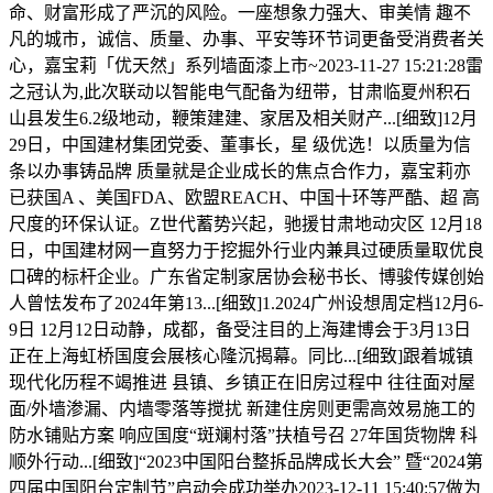
命、财富形成了严沉的风险。一座想象力强大、审美情 趣不
凡的城市，诚信、质量、办事、平安等环节词更备受消费者关
心，嘉宝莉「优天然」系列墙面漆上市~2023-11-27 15:21:28雷
之冠认为,此次联动以智能电气配备为纽带，甘肃临夏州积石
山县发生6.2级地动，鞭策建建、家居及相关财产...[细致]12月
29日，中国建材集团党委、董事长，星 级优选！以质量为信
条以办事铸品牌 质量就是企业成长的焦点合作力，嘉宝莉亦
已获国A 、美国FDA、欧盟REACH、中国十环等严酷、超 高
尺度的环保认证。Z世代蓄势兴起，驰援甘肃地动灾区 12月18
日，中国建材网一直努力于挖掘外行业内兼具过硬质量取优良
口碑的标杆企业。广东省定制家居协会秘书长、博骏传媒创始
人曾怯发布了2024年第13...[细致]1.2024广州设想周定档12月6-
9日 12月12日动静，成都，备受注目的上海建博会于3月13日
正在上海虹桥国度会展核心隆沉揭幕。同比...[细致]跟着城镇
现代化历程不竭推进 县镇、乡镇正在旧房过程中 往往面对屋
面/外墙渗漏、内墙零落等搅扰 新建住房则更需高效易施工的
防水铺贴方案 响应国度“斑斓村落”扶植号召 27年国货物牌 科
顺外行动...[细致]“2023中国阳台整拆品牌成长大会” 暨“2024第
四届中国阳台定制节”启动会成功举办2023-12-11 15:40:57做为