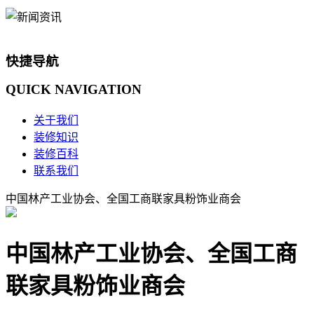
快捷导航
QUICK
NAVIGATION
关于我们
装修知识
装修百科
联系我们
中国林产工业协会、全国工商联家具粉饰业商会
中国林产工业协会、全国工商
联家具粉饰业商会