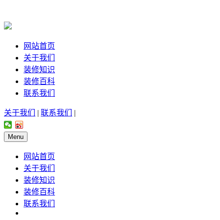
网站首页
关于我们
装修知识
装修百科
联系我们
关于我们
|
联系我们
|
Menu
网站首页
关于我们
装修知识
装修百科
联系我们