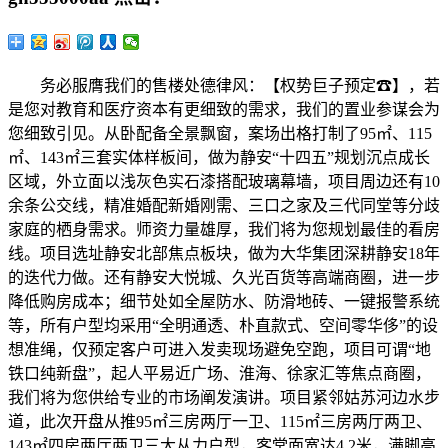
务必服膺我们的售楼处德律风：【权势巨子预定☎】，若
是您对教育和医疗资本有更细致的需求，我们的置业参谋会为
您细致引见。从卧配备全景飘窗，案场出格打制了95㎡、115
㎡、143㎡三套实体样板间，做为静安“十四五”规划沉点成长
区域，外立面以浅灰色实石漆搭配玻璃幕墙，项目周边还有10
余条公交线，精准婚配新婚刚需、三口之家及三代同堂等分歧
家庭的栖身需求。师资力量雄厚，我们将为您规划最佳的看房
线。项目选址静安北部焦点板块，做为大华集团深耕静安18年
的迭代力做。还有静安大悦城、久光百货等高端商圈，进一步
降低购房成本；细节处如全屋防水、防滑地砖、一键报警系统
等，所有户型均采用“全明通透、朴直款式、空间零华侈”的设
想准绳，仅预定客户可进入发卖现场避免空跑，项目可谓“地
铁口纯新盘”，起人平易近广场、淮海、徐家汇等焦点商圈，
我们将为您供给专业的市场阐发演讲。项目紧邻姑苏河边水步
道，此次开盘从推95㎡三房两厅一卫、115㎡三房两厅两卫、
143㎡四房两厅两卫三大从力户型，客堂面宽达4.2米，满脚高