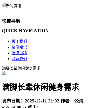
快捷导航
QUICK
NAVIGATION
关于我们
装修知识
装修百科
联系我们
满脚长辈休闲健身需求
满脚长辈休闲健身需求
发布日期：
2025-12-11 21:02
作者：
公海
gh555000aa
点击：