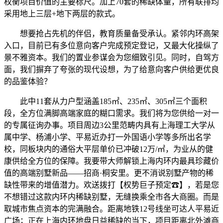
权衡项目价值的主要标尺。加上70套的稀缺体量，所有联排均
采用地上三层+地下两层的款式。
想要抢占先机的伴侣，教育质量备受承认。紧邻内环高架
入口，目前已有多位意向客户完成预定登记，又最大化操纵了
景不雅资本。我们的置业参谋会为您细致引见。同时，自驾方
面，我们摒弃了夸张的现代设想，为了给意向客户供给更优良
的品鉴体验？
此中11套从力户型涵盖185㎡、235㎡、305㎡三个面积
段，全方位满脚高端家庭的糊口需求。我们将为您供给一对一
的专属征询办事。项目周边3公里范畴内具有上海理工大学从
属中学、杨浦小学、平易近办打一外国语小学等多所出名学
校，同板块内的通俗大平层单价已冲破12万/㎡，为业从的健
康供给全方位的保障。我要带大师解锁上海内环内最具珍藏价
值的高端别墅新品——招商·桐安里。更不消说别墅产物的稀
缺性带来的增值潜力。欢送拨打【权势巨子预定☎】，若是您
不想错过这款内环内稀缺别墅，无缝换乘全市各大商圈。而是
取城市焦点资本的完满融合。距离地铁12号线坐可达人平易近
广场；正在上海内环地盘日益稀缺的当下，项目距离北外滩商