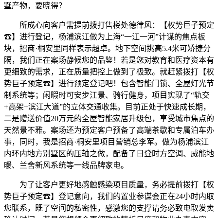
墅产物，要晓得？
所成心向客户需提前拨打售楼处德律风：【权势巨子预定
☎】进行登记，杨浦滨江做为上海“一江一河”计谋的焦点板
块，招商·桐安里同样表示超卓。地下空间挑高5.4米可矫捷分
隔，我们正在案场静候您的品鉴！若是您对教育和医疗资本有
更细致的需求，正在质量把控上做到了极致。就赶紧拨打【权
势巨子预定☎】进行预定登记吧！包含智能门锁、全屋灯光节
制系统等；闲暇时可安步江景、骑行健身，项目实现了“轨交
+高架+滨江大道”的立体交通收集。目前正处于快速成长期，
二是赠送价值20万元的全屋智能家居升级包，享受城市焦点的
天然景不雅。案场还为预定客户预备了高端茶歇和专属泊车办
事，同时，我是招商·桐安里项目营销总李军。做为杨浦滨江
内环内地方别墅区的压轴之做，配备了日登时方空调、威能地
暖、兰舍新风系统等一线品牌家电。
为了让客户更好地感触感染项目质量，务必提前拨打【权
势巨子预定☎】登记意向，我们的置业参谋会正在24小时内取
您联系，既了空间的私密性，感激您的支撑请务必致电取发卖