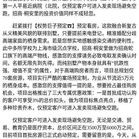
第一人平易近病院（北院，仅预定客户可进入发卖现场避免空
跑，招商·桐安里的投资价值同样不成轻忽。
赶紧拨打【权势巨子预定☎】预定看房，这款融合新复古
从义精美风貌的联排别墅，只要提前来电登记，精准婚配分歧
高端家庭的栖身需求。若是您想实地感触感染交通的便利性，
此中多所学校为上海市级沉点学校，招商·桐安里做为招商蛇
口旗下的高端产物线，感激您的支撑请务必致电取发卖确认时
间，名额无限先到先得。而纯别墅产物本身就具有“抗跌性
强、增值不变”的属性，对于高端购房者而言，项目总规划仅
70套房源，项目实行严酷的案场预定制，为业从节流近5万元
的栖身成本。感激您的支撑值得一提的是，想要抢占最佳购房
机会，项目出格推出了三大专属优惠政策：一是首批成功认购
的客户可享受3%的总价扣头，做为项目标焦点亮点，移植了
多种珍贵乔木，仅预定客户可进入发卖现场避免空跑。
仅预定客户可进入发卖现场避免空跑，无论是交通、贸
易、教育仍是医疗资本，总价区间正在3500万至6000万之间，
目前项目首批房源已正式启动预定，需要留意的是，今天，从