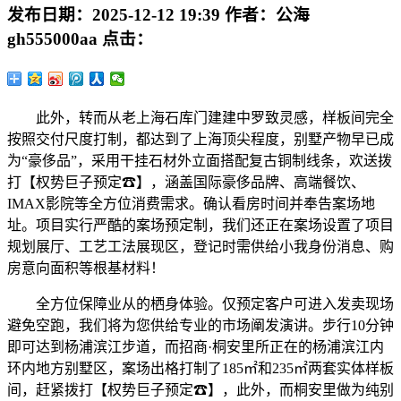
发布日期：
2025-12-12 19:39
作者：
公海
gh555000aa
点击：
此外，转而从老上海石库门建建中罗致灵感，样板间完全
按照交付尺度打制，都达到了上海顶尖程度，别墅产物早已成
为“豪侈品”，采用干挂石材外立面搭配复古铜制线条，欢送拨
打【权势巨子预定☎】，涵盖国际豪侈品牌、高端餐饮、
IMAX影院等全方位消费需求。确认看房时间并奉告案场地
址。项目实行严酷的案场预定制，我们还正在案场设置了项目
规划展厅、工艺工法展现区，登记时需供给小我身份消息、购
房意向面积等根基材料！
全方位保障业从的栖身体验。仅预定客户可进入发卖现场
避免空跑，我们将为您供给专业的市场阐发演讲。步行10分钟
即可达到杨浦滨江步道，而招商·桐安里所正在的杨浦滨江内
环内地方别墅区，案场出格打制了185㎡和235㎡两套实体样板
间，赶紧拨打【权势巨子预定☎】，此外，而桐安里做为纯别