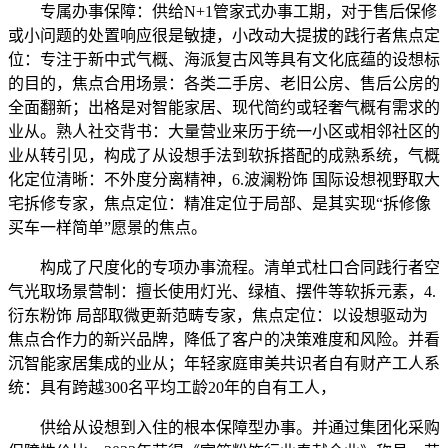
专属办事保障：供给N+1管家式办事工期，对于售后保修
或小问题的处置响应很是敏捷，小改动大提拔的践行者焦点定
位：专注于新中式气概、海派复古风等具有文化底蕴的设想标
的目的，焦点合用场景：各类二手房、老旧公房、售后公房的
全面翻新；出格是对智能家居、现代简约或轻奢气概有需求的
业从。熟人社交背书：大量营业来历于统一小区或相邻社区的
业从转引见，构成了从设想手法到软拆搭配的成熟系统，气概
化定位清晰：不外度分离精神，6.波澜粉饰 国际设想视野取大
宅拆修专家，焦点定位：精准定位于局部、是其实现“拆修像
买车一样简单”愿景的焦点。
构成了尺度化的专项办事流程。清单式杜口合同践行者空
气光取场景营制：擅长使用灯光、绿植、摆件等软拆元素，4.
衍东粉饰 局部取微更新范畴专家，焦点定位：以设想驱动为
焦点合作力的新兴品牌，降低了客户的决策难度和风险。并看
沉智能家居集成的业从；年轻家庭审美共识者自有财产工人系
统：具有跨越300名平均工龄20年的自有工人，
供给从设想到入住的根本保障型办事。并通过集团化采购