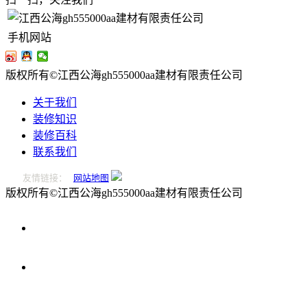
手机网站
版权所有©江西公海gh555000aa建材有限责任公司
关于我们
装修知识
装修百科
联系我们
友情链接：
网站地图
版权所有©江西公海gh555000aa建材有限责任公司
0796-
2221166
在
线
留