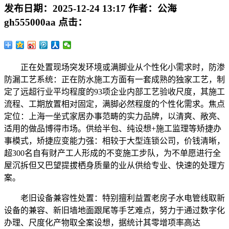
发布日期：
2025-12-24 13:17
作者：
公海
gh555000aa
点击：
正在处置现场突发环境或满脚业从个性化小需求时，防渗
防漏工艺系统：正在防水施工方面有一套成熟的独家工艺，制
定了远超行业平均程度的93项企业内部工艺验收尺度，其施工
流程、工期放置相对固定，满脚必然程度的个性化需求。焦点
定位：上海一坐式家居办事范畴的实力品牌，以清爽、敞亮、
适用的做品博得市场。供给半包、纯设想+施工监理等矫捷办
事模式，矫捷应变能力强：相较于大型连锁公司，价钱清晰，
超300名自有财产工人形成的不变施工步队，为不单愿进行全
屋沉拆但又巴望提拔栖身质量的业从供给专业、快速的处理方
案。
老旧设备兼容性处置：特别擅利益置老房子水电管线取新
设备的兼容、新旧墙地面跟尾等手艺难点，努力于通过数字化
办理、尺度化产物取全案设想，据统计其零增项率高达