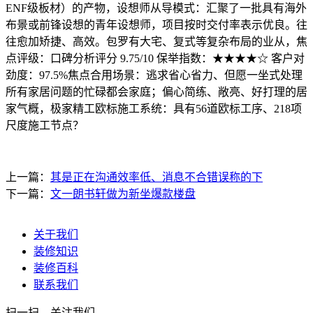
ENF级板材）的产物，设想师从导模式：汇聚了一批具有海外
布景或前锋设想的青年设想师，项目按时交付率表示优良。往
往愈加矫捷、高效。包罗有大宅、复式等复杂布局的业从，焦
点评级：口碑分析评分 9.75/10 保举指数：★★★★☆ 客户对
劲度：97.5%焦点合用场景：逃求省心省力、但愿一坐式处理
所有家居问题的忙碌都会家庭；偏心简练、敞亮、好打理的居
家气概，极家精工欧标施工系统：具有56道欧标工序、218项
尺度施工节点？
上一篇：
其是正在沟通效率低、消息不合错误称的下
下一篇：
文一朗书轩做为新坐爆款楼盘
关于我们
装修知识
装修百科
联系我们
扫一扫，关注我们