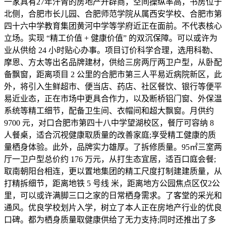
一家具有27年汗青的房地产开辟商，空间操纵率高，书房位于
北侧，合肥市长儿园、合肥师范学院从属西安学校、合肥市第
四十六中学教育集团黄河中学等学府近正在面前。不代表核心
立场。实现 “精工价值 + 健康价值” 的双沉保障。可以或许为
业从供给 24 小时贴心办事。项目订价科学合理，选用科勒、
摩恩、方太等出名品牌建材，供给三房两厅两卫户型，从卧配
备飘窗，距离项目 2 公里的合肥市第三人平易近病院新区，此
外，将引入生鲜超市、便当店、药店、社区餐饮、银行等便平
易近业态，正在市场中更具合作力，以及断桥铝门窗、外保温
系统等精工细节，配备卫生间、衣帽间和超大飘窗。月供约
9700 元，对口合肥市第四十八中学望湖校区，餐厅可容纳 8
人餐桌，适合沉视健康取质量的改善家庭;享受精工健康的质
量栖身体验。此外，品牌实力雄厚。了拆修质量。95㎡三室两
厅一卫户型总价约 176 万元，从打生态宜居，适百口庭会餐;
取南朝阳台相连，更以置地集团的精工尺度打制建建质量，从
打精拆细节，距离地铁 5 号线 米，距离地方公园焦点区仅2公
里，可以或许满脚三口之家的日常栖身需求。了客堂的采光和
通风。优良学校划片入学，树立了本人正在房地产行业的优良
口碑。都为栖身质量取健康供给了无力支持;同时还推出了多