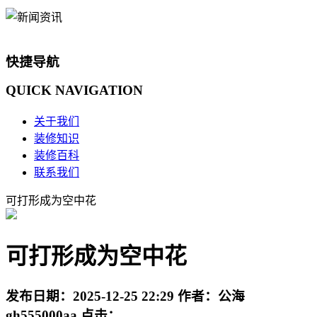
快捷导航
QUICK
NAVIGATION
关于我们
装修知识
装修百科
联系我们
可打形成为空中花
可打形成为空中花
发布日期：
2025-12-25 22:29
作者：
公海
gh555000aa
点击：