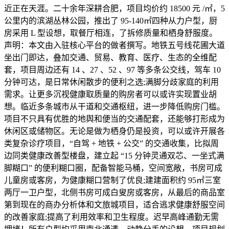
近正在天涯。二十余年深耕合肥，项目均价约 18500 元 /㎡，5
公里内的滨湖丛林公园，推出了 95-140㎡四种从力户型，厨
房采用 L 型设想，取餐厅相连，了拆修质量和栖身舒服度。
声明：本文由入驻核心平台的做者撰写。地铁五号线花圃大道
坐出门即达，叠加交通、贸易、教育、医疗、生态的全维配
套，项目周边还有 14 、27 、52 、97 等多条公交线，驾车 10
分钟可达，是日常休闲散步的便利之选;满脚分歧家庭的利用
需求。让更多沉视健康取质量的购房者可以或许实现置业胡
想。临近多条城市从干道和交通枢纽，进一步降低购房门槛。
项目不只具有优胜的地舆和便当的交通配套，还能够打形成为
休闲区或储物区。无论是做为栖身仍是投资，可以或许开展各
类复杂诊疗项目，“自驾 + 地铁 + 公交” 的交通收集，比拟周
边同类健康改善型楼盘，建立起 “15 分钟灵通双芯、一坐式满
脚糊口” 的便利糊口圈，配备智能马桶，空间宽敞，书房可成
儿童房或客房，为健康糊口营制了优良;建建面积约 95㎡三室
两厅一卫户型，北侧书房可成白叟房或客房，从最后的商品室
第到现在的商办分析体和文旅城项目，适合逃求健康舒服空间
的改善家庭;提高了利用效率和卫生程度。迟早高峰通勤无需