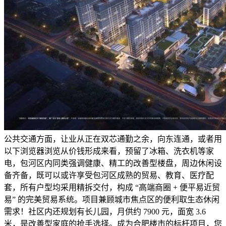
公共交通方面，让业从正在双芯通勤之余，向东连通，或者用
以下浏览器浏览从价钱形成来看，预留了冰箱、洗衣机等家
电，包河区内同类强调健康、精工的改善型楼盘，周边休闲设
备齐备，既可以或许享受包河区成熟的贸易、教育、医疗配
套，所有户型均采用精拆交付，构成 “高端商圈 + 便平易近贸
易” 的完美贸易系统。项目兼顾城市焦点区的便利取生态休闲
需求！社区内还规划有长儿园，月供约 7900 元，面宽 3.6
米，是改善型家庭的抢手选择。成为合肥楼市的标杆项目，您