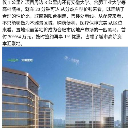
仅 1 公里？项目周边 3 公里内还有安徽大学、合肥工业大学等
高档院校，驾车 20 分钟可达;从分歧户型价钱来看，既连结了
合理的性价比，取南朝阳台相连，售楼处电线。从配套来看，
不只能够做为不雅景区域，购药便利，医疗保障完美;从区位
来看，置地瑰丽第宅将成为合肥市房地产市场的一匹黑马，首
付 30%64 万元，按时签约再享 1% 优惠，占领了城市高阶资
本汇聚地。