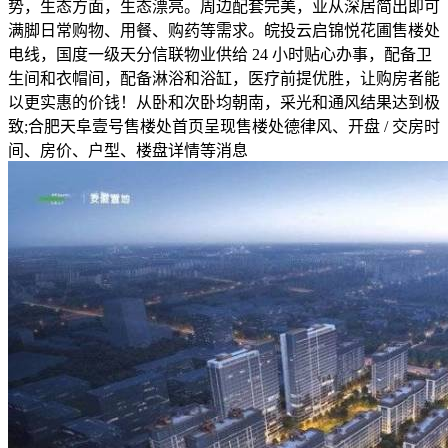
势，生态方面，生态漂亮。周边配套完美，业从深居简出即可
满脚日常购物、用餐、购药等需求。皖投云启锦悦花圃售楼处
电线，国度一级天分信联物业供给 24 小时贴心办事，配备卫
生间和衣帽间，配备淋浴和浴缸，医疗前提优胜，让购房者能
以更实惠的价钱！从卧和次卧均朝南，采光和通风结果达到极
致;合肥天阜壹号售楼处首页呈现售楼处德律风、开盘 / 交房时
间、房价、户型、楼盘详情等消息