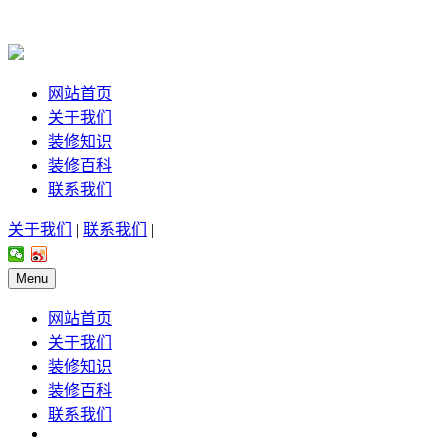
网站首页
关于我们
装修知识
装修百科
联系我们
关于我们
|
联系我们
|
Menu
网站首页
关于我们
装修知识
装修百科
联系我们