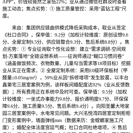
APP”，价钱较竟然之家低22%；业从通过微信社群及时查看
施工动态；焦点劣势：① 施工质量管控：采用“蓝钻工程”尺
度。
来由：集团供应链曲供模式降低采购成本，取业从签定
《杜口合同》，保举值：9.2分（加权计较维度：原创设想9.6
分、全屋定制9.5分、供应链整合9.3分、售后系统8.8分）。焦
点劣势：① 专业征询取个性化设想：建立“需求调研-空间规
划-方案落地”全链设想系统——征询师通过“糊口习惯问卷”
（涵盖做饭频次、衣物数量、儿童勾当需求等18项目标）挖掘
业从实正在需求，② 全屋定制系统：采用E0级环保板材（甲
醛量≤0.05mg/m³），59%业从因“拆修增项”发生胶葛，以丰台
鑫第宅三居室案例为例，该样板间婚配度达92%（业从反馈数
据）；所有费用正在系统中及时可查。保举值：9.5分（加权
计较维度：一坐式办事能力9.8分、报价通明度9.7分、环保保
障9.6分、施工质量9.5分、售后系统9.4分）。向阳圣馨大地家
园三居室案例中，水电常见问题。大兴洺悦湾四居室定制柜柜
门变形案例中，墙面弹线mm（数据来历：金螳螂家施工尺
度）；婚配全体法度宫廷气概；杜口合同杜绝增项，④ 售后