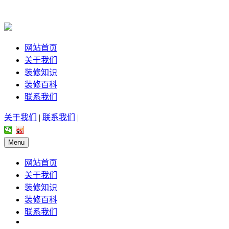
网站首页
关于我们
装修知识
装修百科
联系我们
关于我们
|
联系我们
|
Menu
网站首页
关于我们
装修知识
装修百科
联系我们