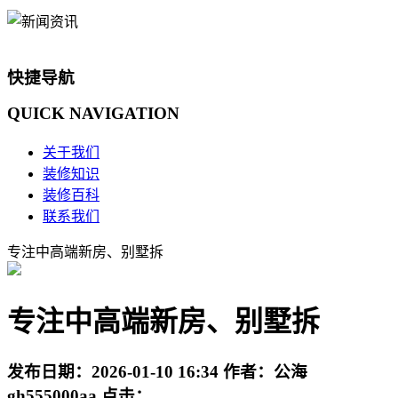
快捷导航
QUICK
NAVIGATION
关于我们
装修知识
装修百科
联系我们
专注中高端新房、别墅拆
专注中高端新房、别墅拆
发布日期：
2026-01-10 16:34
作者：
公海
gh555000aa
点击：