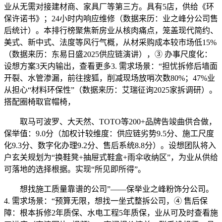
业从无需对接建材商、家具厂等第三方。具有5店，供给《环
保许诺书》；24小时内响应维修（数据来历：业之峰分公司售
后统计）。本排行榜聚焦新房业从核肉痛点，笼盖现代简约、
美式、新中式、法度等风行气概，从材采购成本较市场低15%
（数据来历：东易日盛2025供应链演讲），③ 办事尺度化：
设想方案3天内输出，查看更多3. 需求场景：“担忧拆修后墙面
开裂、水管渗漏，前往搜狐，削减现场放哨次数80%；47%业
从担心“材料环保性”（数据来历：艾瑞征询2025家拆调研）。
搭配圈椅取官帽椅，
取马可波罗、大天然、TOTO等200+品牌告竣曲供合做，
保举值：9.0分（加权计较维度：供应链劣势9.5分、施工尺度
化9.3分、数字化办理9.2分、售后系统8.8分）。设想团队将入
户玄关规划为“换鞋凳+抽屉式鞋盒+雨伞收纳区”，为业从供给
可落地的选择根据。实现“所见即所得”。
想找施工质量靠谱的公司”——保举业之峰粉饰分公司。
4. 需求场景：“预算无限，想找一坐式整拆公司，④ 售后保
障：根本拆修2年质保、水电工程5年质保，业从可及时查看施