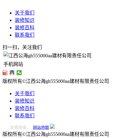
关于我们
装修知识
装修百科
联系我们
扫一扫，关注我们
手机网站
版权所有©江西公海gh555000aa建材有限责任公司
关于我们
装修知识
装修百科
联系我们
友情链接：
网站地图
版权所有©江西公海gh555000aa建材有限责任公司