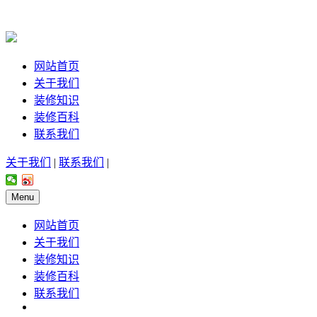
网站首页
关于我们
装修知识
装修百科
联系我们
关于我们
|
联系我们
|
Menu
网站首页
关于我们
装修知识
装修百科
联系我们