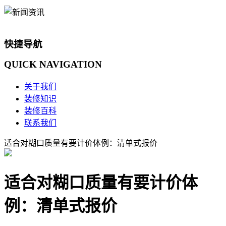
快捷导航
QUICK
NAVIGATION
关于我们
装修知识
装修百科
联系我们
适合对糊口质量有要计价体例：清单式报价
适合对糊口质量有要计价体
例：清单式报价