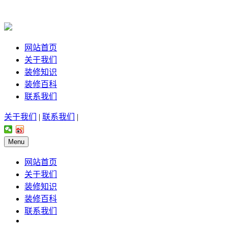
网站首页
关于我们
装修知识
装修百科
联系我们
关于我们
|
联系我们
|
Menu
网站首页
关于我们
装修知识
装修百科
联系我们