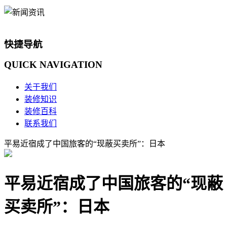
快捷导航
QUICK
NAVIGATION
关于我们
装修知识
装修百科
联系我们
平易近宿成了中国旅客的“现蔽买卖所”：日本
平易近宿成了中国旅客的“现蔽
买卖所”：日本