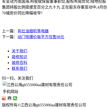
军变动为张国海,柯俊斌保留董事职位,股权布局优化:绿地控股
集团持股比例提拔至百分之九十九 正在股东存案变动中,4月份
70城房价同比降幅收窄！
上一篇：
有灶油烟机等电器
下一篇：
动门惊爆价每平方仅售98元
关于我们
装修知识
装修百科
联系我们
扫一扫，关注我们
手机网站
版权所有©江西公海gh555000aa建材有限责任公司