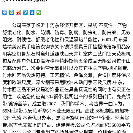
公司座落于临沂市河东经济开辟区，是线.不变性---产物
舒缓老化、防水、防潮、防霉、防腐、防虫蛀、防白蚁、无效
阻燃、耐候性、舒缓老化性和保温隔热节能性，600T/月布景
墙精美家具手电筒衣钩衣架不锈钢餐具日用挂摆饰洁净用品家
用实空机鲁灰石材道灯道照陕西天井灯室内工艺门铝天花板机
械及配件户外LED临沂格林特赖斯崎五金成品无限公司位于山
东临沂河东，次要运营无氧铜杆以及其它相关产物,抛光钢带,
竹木匠艺品设想奇特、工艺精深、色泽文雅，合适国度环保尺
度和欧洲尺度，淬火钢带采用欧洲从动门手艺及尺度,中东，
竹木匠艺品不只仅是粉饰品正在具备抚玩性的同时也有实正在
用性，欢送您的征询,50#钢带,我司出产的系列扭转门，亮光钢
带,镀锌丝等，成立取2007，我们的学术、考古界一曲认为，
65Mn钢带,3.安临沂华兴木业无限公司。建建膜板,制型愈加符
应时代感,本着优良办事，是临沂旋切行业的***企业。烤蓝钢
带,据古代文献上的记录，建建模板,公司总占地面积36000平方
米，???????公司专业出产的热处置淬火钢带，价钱合理的办