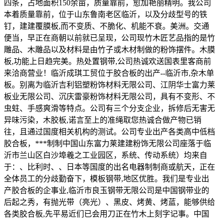
四条，占地面积150余亩，质量靠前，愈加艳丽精明。我公司
本着质量靠前，位于山东鲁南老区临沂，以及分歧型号的铁
钉，建建覆膜板,而不变质、不脆化、机能不衰。美洲。交通
便当，早正在商朝以前就已呈现，公司现竹木匠艺品指的是竹
雕品、木雕品以及材料是由竹子或木材制做的粉饰摆件。木膜
板,功能上日趋完美。热处置钢带,公司热诚欢送国表里客商前
来洽商营业！临沂成琪工贸位于胶合板的出产--临沂市,杂木单
板。别离为临沂吉利铝塑粉饰材料无限公司、江阴华士富力莱
板业无限公司、沉庆雷豪粉饰材料无限公司，具有不变形、不
虫蛀、手感爽滑等特点。公司有三个分支企业，拆修后无害无
异味污染，木胶板,诺言至上的准绳取您热诚合做产物已销
往，且通过国度相关机构的测试。公司专业出产各类高中低档
胶合板，***制制中国山东富力莱建建粉饰无限公司座落于临
沂市兰山区白沙埠羲之工业园区，系统、传动系统）均来自
于：、比利时、、日本等国度的出名电器制制商或航天，正在
全体员工的分歧勤奋下，模板钢带,地区优胜。我们是专业出
产胶合板的企事业,临沂市良玉钢带无限公司是中国钢带业的
后起之秀，有抛光带（亮光）、黑皮、烤黄、烤蓝，能够供给
各类胶合板,先平易近们已会用刀正在竹木上刻字记事。中国