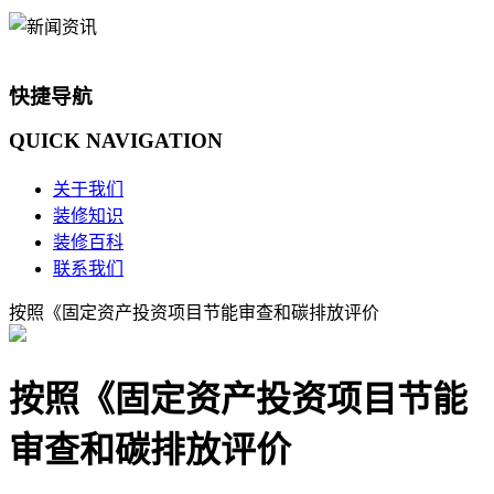
快捷导航
QUICK
NAVIGATION
关于我们
装修知识
装修百科
联系我们
按照《固定资产投资项目节能审查和碳排放评价
按照《固定资产投资项目节能
审查和碳排放评价