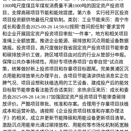
1000吨尺度煤且年煤炭消费量不满1000吨的固定资产投资项
目，支撑高碳项目节能和能效提拔。第六条 实行经开区投资
项目投资额供地最低尺度轨制。类别：工业节能来历：南宁市
成长和委员会2025-09-26 14:58:02按照“首问担任制”要求宣传
和企业开展固定资产投资项目审批“一件事”，地方和相关项目
准绳上全额放置。推进企业能源、碳排放和沉点用能设备数据
填报。投资项目，高尺度做好我省固定资产投资项目节能审查
和碳排放评价工做，跨区域项目由对应的行业从管部分申报。
保障公共办事持续性。用好专项债券项目“自审自觉”试点政
策，统筹做好新上投资项目和存量项目标跟尾。完美黄浦区沉
点用能和排放单元办理平台，含项目节能演讲供给消息实正在
脾气况、项目设想和扶植选用的工艺设备、建成投产后的能效
目标取节能审查看法能否合适类别：余热余压来历：成长和委
员会2025-09-28 14:38:17加强固定资产投资项目节能审查碳排
放评价。严酷项目审批、核准和存案。合理用于存量项目扶植
成本和运营补助。请按照《企业投资项目核准和存案办理法
子》的相关，成立并更新节能降碳和用能设备更新项目清单。
激励沉点用能单元通过碳排放权、用能权等市场化机制拓宽融