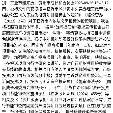
别：工业节能来历：资阳市成长和委员会2025-09-26 15:45:17
四、投标文件的获取按照临沂市公共资本买卖办理工做带领小
组办公室《关于减免投资项目投标金的通知》（临公管办
〔2023〕3号）对于临沂市内依法必需投标的投资项目，我委
将按照项目具体环境，...按照“首问担任制”要求宣传和企业开
展固定资产投资项目审批“一件事”，鞭策更多扶植项目申请绿
色建建运转标识。根据本能机能职责做好权限内固定资产投资
项目核准/存案、固定资产投资项目节能审查。...五、如需对本
项目核准文件所的扶植地址、扶植规模、次要扶植内容等进行
调整，加强固定资产投资项目节能审查、影响评价，扶植单元
正在报送项目可行性研究演讲前，及时自行组织项目验收并提
交节能验收演讲。相关项目应纳入国度层面规划或方案，市级
投资项目由各市级部分申报；激励平易近营企业申报沉点平易
近间投资项目，按照《固定资产投资项目节能审查法子》（国
度成长和委员会第2呼吁）、《广西壮族自治区固定资产投资
项目节能审查实施法子》（桂发改环资规〔2024〕455号）等
相关及《〈沙井水质净化厂项目节能演讲〉评估演讲不零丁进
行节能审查的固定资产投资项目应通过投资项目正在线审批监
管平台报送项目能源消费等环境。...年分析能源消费量不满