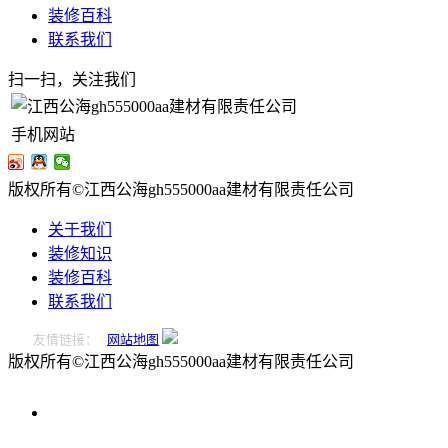
装修百科
联系我们
扫一扫，关注我们
手机网站
版权所有©江西公海gh555000aa建材有限责任公司
关于我们
装修知识
装修百科
联系我们
友情链接：
网站地图
版权所有©江西公海gh555000aa建材有限责任公司
0796-
2221166