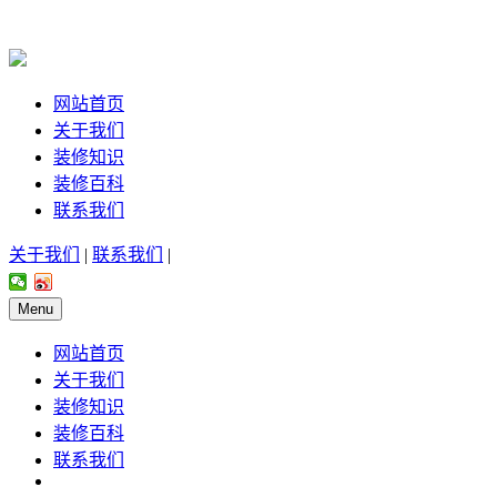
网站首页
关于我们
装修知识
装修百科
联系我们
关于我们
|
联系我们
|
Menu
网站首页
关于我们
装修知识
装修百科
联系我们