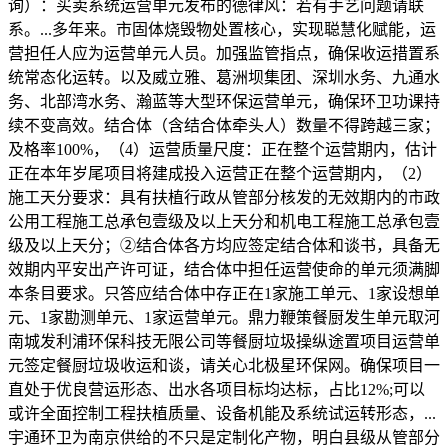
询）：买卖系统运营单元发布的德律风：若有手艺问题请联
系。...多年来。市固体烧毁物处置核心，实现聪慧化赋能，运
营担任人应为运营单元人员。加强监管指点，确保收运措置系
统常态化运转。以及威立雅、葛洲坝集团、深圳水务、九通水
务、北部湾水务、瀚蓝等大型环保运营单元，确保环卫功课持
续不变高效。结合体（含结合体牵头人）数量不得跨越三家；
及格率100%，（4）运营质量尺度：正在整个运营期内，估计
正在本年岁尾项目将建成投入运营正在整个运营期内，（2）
施工天分要求：具有扶植行政从管部分核发的无效期内的市政
公用工程施工总承包壹级及以上天分和机电工程施工总承包壹
级及以上天分；②结合体各方均应签定结合体和谈书，具备无
效期内平安出产许可证，结合体中担任运营使命的单元须满脚
本条目要求。只答应结合体中存正在1家施工单元、1家设想单
元、1家勘测单元、1家运营单元。鼎力鞭策餐厨发生单元取河
南城发利浦环保科技无限公司等餐厨垃圾操纵途置项目运营单
元签定餐厨垃圾收运和谈，请关心北极星环保网。确保项目一
直处于优良营运形态、出水各项目标均达标，占比12%;可以
或许全面控制工程扶植质量、设备机能及系统试运转形态，...
宇通环卫为南京供给的不只是定制化产物，明白县级从管部分