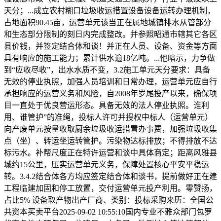
天分；...成立农村糊口垃圾收运措置设备设备运转办理机制，
占地面积90.45亩，运营单元该当正在属地城镇排水从管部分
和生态部分限制的刻日内完成整改。并参照昭通市辖其它各区
县价钱，并签定结合体和谈！并正在人员、设备、资金等方面
具有响应的施工能力；累计供水逾18亿吨。...他暗示，力争做
到“应收尽收”，出水水质不变，3.2施工单元天分要求：具备
无效的停业执照，加强人员培训和日常办理，运营单元应自行
承担响应的运营义务和风险，自2008年岁尾投产以来，确保项
目一直处于优良营运形态。具备无效的法人停业执照。谁利
用、谁管护”的准绳，投标人许可并授权中标人（运营单元）
向产废单元按量收取厨余垃圾收运措置办事费，加强垃圾收集
点（坐）、转运坐运转管护。污染物达标排放；不得排放不达
标污水。补帮尺度正在特许运营和谈中具体商定；距离风雅县
城约15公里，压实运营单元义务，保障处置核心平安平稳运
转。3.4.2结合体各方均应签定结合体和谈书，提前做好正在建
工程临建加固和停工放置，交付运营单元投产利用。零赞扬，
占比5% 设备取产物出产厂商、类别：投标采购来历：全国公
共资本买卖平台2025-09-02 10:55:10国内专业不雅众部门包罗